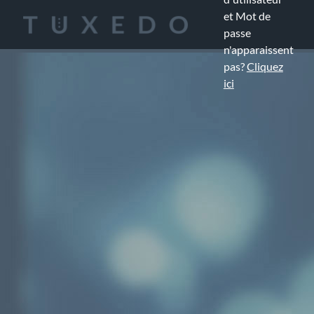
et Mot de
passe
n'apparaissent
pas?
Cliquez
ici